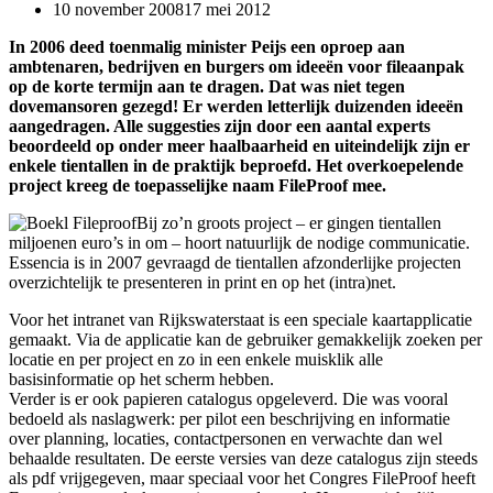
10 november 2008
17 mei 2012
In 2006 deed toenmalig minister Peijs een oproep aan
ambtenaren, bedrijven en burgers om ideeën voor fileaanpak
op de korte termijn aan te dragen. Dat was niet tegen
dovemansoren gezegd! Er werden letterlijk duizenden ideeën
aangedragen. Alle suggesties zijn door een aantal experts
beoordeeld op onder meer haalbaarheid en uiteindelijk zijn er
enkele tientallen in de praktijk beproefd. Het overkoepelende
project kreeg de toepasselijke naam FileProof mee.
Bij zo’n groots project – er gingen tientallen
miljoenen euro’s in om – hoort natuurlijk de nodige communicatie.
Essencia is in 2007 gevraagd de tientallen afzonderlijke projecten
overzichtelijk te presenteren in print en op het (intra)net.
Voor het intranet van Rijkswaterstaat is een speciale kaartapplicatie
gemaakt. Via de applicatie kan de gebruiker gemakkelijk zoeken per
locatie en per project en zo in een enkele muisklik alle
basisinformatie op het scherm hebben.
Verder is er ook papieren catalogus opgeleverd. Die was vooral
bedoeld als naslagwerk: per pilot een beschrijving en informatie
over planning, locaties, contactpersonen en verwachte dan wel
behaalde resultaten. De eerste versies van deze catalogus zijn steeds
als pdf vrijgegeven, maar speciaal voor het Congres FileProof heeft