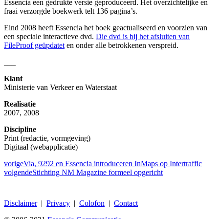
Essencia een gedrukte versie geproduceerd. Het overzichtelijke en
fraai verzorgde boekwerk telt 136 pagina’s.
Eind 2008 heeft Essencia het boek geactualiseerd en voorzien van
een speciale interactieve dvd.
Die dvd is bij het afsluiten van
FileProof geüpdatet
en onder alle betrokkenen verspreid.
___
Klant
Ministerie van Verkeer en Waterstaat
Realisatie
2007, 2008
Discipline
Print (redactie, vormgeving)
Digitaal (webapplicatie)
vorige
Via, 9292 en Essencia introduceren InMaps op Intertraffic
volgende
Stichting NM Magazine formeel opgericht
Disclaimer
|
Privacy
|
Colofon
|
Contact