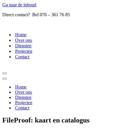
Ga naar de inhoud
Direct contact? Bel 070 – 361 76 85
Home
Over ons
Diensten
Projecten
Contact
Navigatie
Menu
Navigatie
Menu
Home
Over ons
Diensten
Projecten
Contact
FileProof: kaart en catalogus